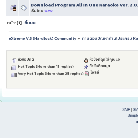
Download Program All In One Karaoke Ver. 2.0.22 ไ
เริ่มโดย
พ.พล
หน้า: [
1
]
ขึ้นบน
eXtreme V.3 (Hardlock) Community
»
ถามตอบปัญหาด้านโปรแกรม K
หัวข้อปกติ
หัวข้อที่ถูกใส่กุญแจ
หัวข้อติดหมุด
Hot Topic (More than 15 replies)
โพลล์
Very Hot Topic (More than 25 replies)
SMF
|
SM
Simpl